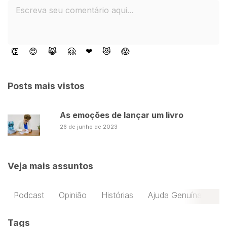
👏
😍
😹
🤗
❤
😻
😱
Posts mais vistos
As emoções de lançar um livro
26 de junho de 2023
Veja mais assuntos
Podcast
Opinião
Histórias
Ajuda Genuína
Tags