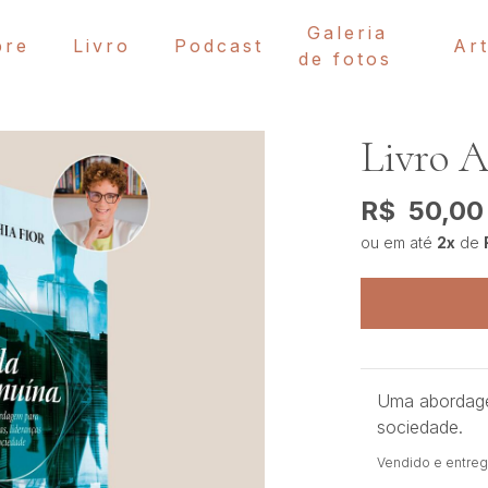
Galeria
bre
Livro
Podcast
Ar
de fotos
Livro 
R$
50,00
ou em até
2
x
de
Uma abordagem
sociedade.
Vendido e entreg