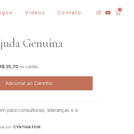
0
tigos
Vídeos
Contato
Ajuda Genuína
R$ 25,70
no cartão
Adicionar ao Carrinho
 para consultorias, lideranças e a
ue por:
CYNTHIA FIOR