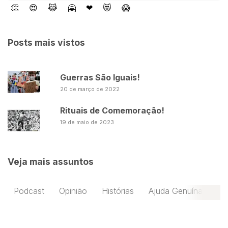
👏
😍
😹
🤗
❤
😻
😱
Posts mais vistos
Guerras São Iguais!
20 de março de 2022
Rituais de Comemoração!
19 de maio de 2023
Veja mais assuntos
Podcast
Opinião
Histórias
Ajuda Genuína