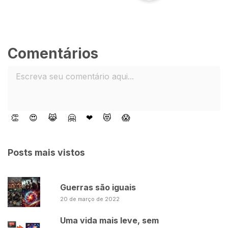
Comentários
👏
😍
😹
🤗
❤
😻
😱
Posts mais vistos
Guerras são iguais
20 de março de 2022
Uma vida mais leve, sem